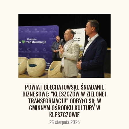
POWIAT BEŁCHATOWSKI. ŚNIADANIE
BIZNESOWE: "KLESZCZÓW W ZIELONEJ
TRANSFORMACJI!" ODBYŁO SIĘ W
Zgoda na pliki cookie
GMINNYM OŚRODKU KULTURY W
KLESZCZOWIE
26 sierpnia 2025
Cookies to małe pliki danych, które są
przechowywane na Twoim urządzeniu podczas