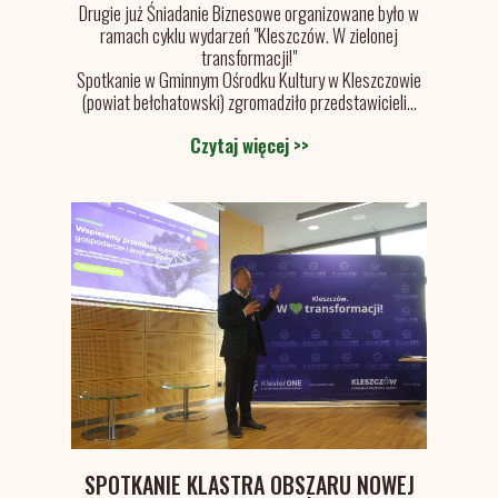
Drugie już Śniadanie Biznesowe organizowane było w
przeglądania stron internetowych. Używamy ich do
ramach cyklu wydarzeń "Kleszczów. W zielonej
poprawy działania serwisu, personalizacji treści,
transformacji!"
oraz analizy ruchu na stronie.
Spotkanie w Gminnym Ośrodku Kultury w Kleszczowie
(powiat bełchatowski) zgromadziło przedstawicieli...
Dostosuj
Zezwól na wszystkie
Czytaj więcej >>
SPOTKANIE KLASTRA OBSZARU NOWEJ